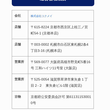
会社
株式会社コクメイ
店舗
〒615-8224 京都市西京区上桂三ノ宮
町54-1 (京都本店)
店舗
〒003-0002 札幌市白石区東札幌2条4
丁目3-16 (札幌本店)
営業所
〒569-0077 大阪府高槻市野見町5番16
号 三和ハイツ11号室 (大阪店)
営業所
〒525-0054 滋賀県草津市東矢倉１丁
目２-２ 東矢倉ビル1階 (滋賀店)
古物
京都府公安委員会許可 第61131153001
0号