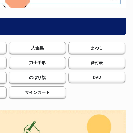
大全集
まわし
力士手形
番付表
DVD
のぼり旗
サインカード