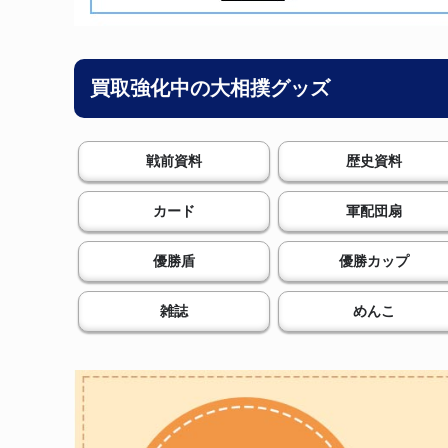
買取強化中の大相撲グッズ
戦前資料
歴史資料
カード
軍配団扇
優勝盾
優勝カップ
雑誌
めんこ