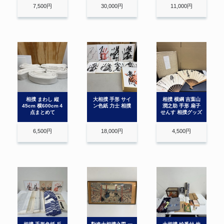
7,500円
30,000円
11,000円
相撲 まわし 縦
大相撲 手形 サイ
相撲 横綱 吉葉山
45cm 横600cm４
ン色紙 力士 相撲
潤之助 手形 扇子
点まとめて
せんす 相撲グッズ
6,500円
18,000円
4,500円