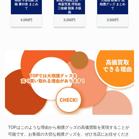
相撲 手形色紙 反
勸進大相撲之図 一
大相撲 絵番付 他
物 番付表 まとめ
寿斎芳員 浮世絵
相撲グッズ まとめ
て
三枚綴 額装 木版
て
画
4,000円
5,500円
3,500円
TOPはこのような理由から相撲グッズの高価買取を実現することが
可能です。お客様の大切な相撲グッズを、ぜひ当店にお任せくださ