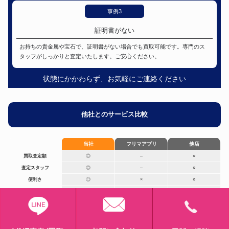
事例3
証明書がない
お持ちの貴金属や宝石で、証明書がない場合でも買取可能です。専門のス
タッフがしっかりと査定いたします。ご安心ください。
状態にかかわらず、お気軽にご連絡ください
他社とのサービス比較
当社
フリマアプリ
他店
買取査定額
◎
–
⚪︎
査定スタッフ
◎
–
⚪︎
便利さ
◎
×
⚪︎
傷・汚れ
◎
△
△
入金スピード
◎
×
–