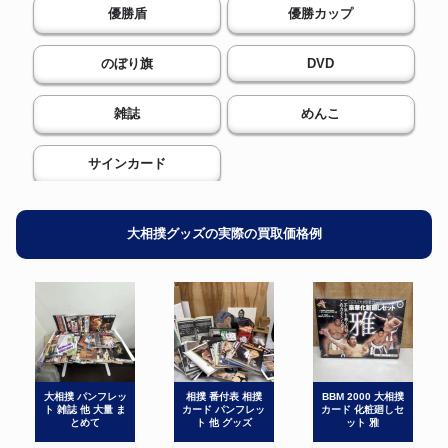
優勝盾
優勝カップ
のぼり旗
DVD
雑誌
めんこ
サインカード
大相撲グッズの実際の買取価格例
大相撲 パンフレッ
相撲 番付表 相撲
BBM 2000 大相撲
ト 雑誌 他 大量 ま
カード パンフレッ
カード 化粧廻しセ
とめて
ト 他 グッズ
ット 雅