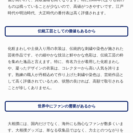
ものは残っていることが少ないので、高値がつきやすいです。江戸
時代や明治時代、大正時代の番付表は高く評価されます。
伝統工芸としての価値もあるから
化粧まわしや土俵入り用の衣装は、伝統的な刺繍や染色が施された
芸術作品です。その細やかな技法と鮮やかな色彩は、伝統工芸の粋
を集めた逸品と言えます。特に、有名力士が着用した化粧まわし
や、凝ったデザインの衣装は、コレクターから高い人気を誇りま
す。熟練の職人が丹精込めて作り上げた刺繍や染色は、芸術作品と
して高く評価されているため、状態の良ければ、高額で取引される
ことが珍しくありません。
世界中にファンの需要があるから
大相撲には、国内だけでなく、海外にも熱心なファンが数多くいま
す。大相撲グッズは、単なる収集品ではなく、力士とのつながりを