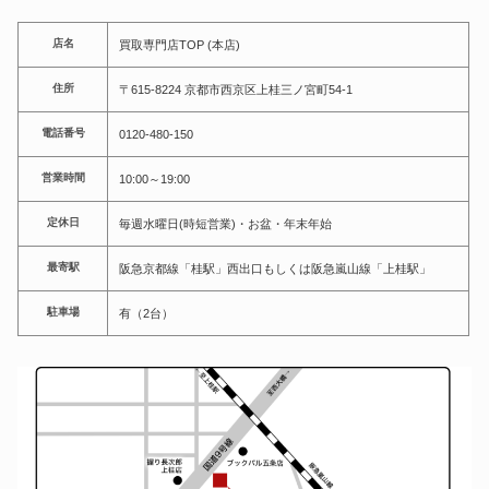
店名
買取専門店TOP (本店)
住所
〒615-8224 京都市西京区上桂三ノ宮町54-1
電話番号
0120-480-150
営業時間
10:00～19:00
定休日
毎週水曜日(時短営業)・お盆・年末年始
最寄駅
阪急京都線「桂駅」西出口もしくは阪急嵐山線「上桂駅」
駐車場
有（2台）