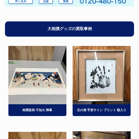
大相撲グッズの買取事例
相撲版画 不知火 陣幕
北の湖 手形サイン プリント 額入り