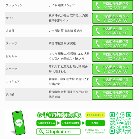
ファッション
ナイキ 相撲 Tシャツ
横綱 千代の富士 双羽黒 大乃国
サイン
直筆手形サイン
古道具
力士 明け荷 衣装箱 輸送箱
スポーツ
紫檀 軍配団扇 朱房紐
マルカ 昭和大相撲消しゴム 人形
おもちゃ
くじ引き 未開封品 44体入り
昭和六年 戦前力士 勲七等 勢多
スポーツ
錦 化粧まわし
朝青龍・闘像 朝青龍 気合い入れ
フィギュア
引退記念
時代織物 大相撲図 三つ巴紋 時
美術品
代黒塗箱