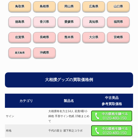
鳥取県
島根県
岡山県
広島県
山口県
徳島県
香川県
愛媛県
高知県
福岡県
佐賀県
長崎県
熊本県
大分県
宮崎県
沖縄県
鹿児島県
大相撲グッズの買取価格例
中古美品
カテゴリ
製品名
参考買取価格
大相撲有名力士14人 若貴/曙/小
サイン
錦他 手形サイン色紙 15枚まとめ
て
布地
千代の富士 瀧下和之コラボ